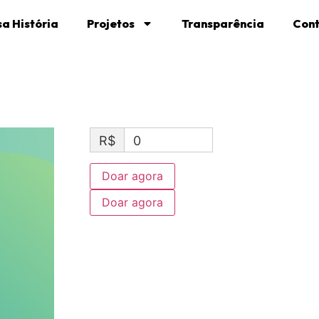
a História
Projetos
Transparência
Con
R$
0
Doar agora