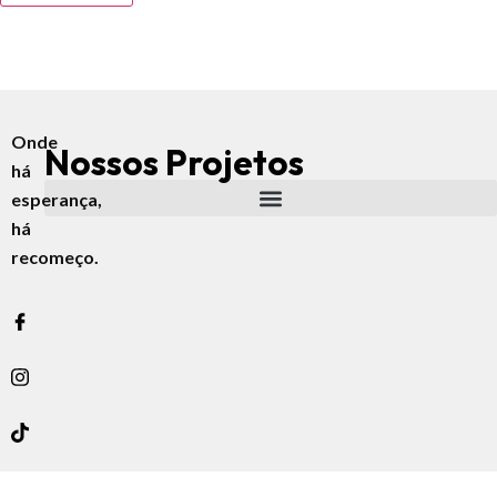
Onde
Nossos Projetos
há
esperança,
há
recomeço.