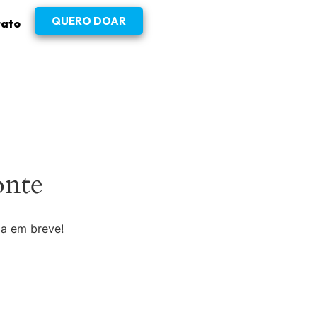
QUERO DOAR
tato
onte
da em breve!